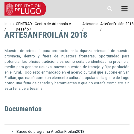
Pasar
al
contenido
principal
Ruta
Inicio
CENTRAD - Centro de Artesanía e
Artesania
ArteSanFroilán 2018
Deseño
de
ARTESANFROILÁN 2018
navegación
Muestra de artesanía para promocionar la riqueza artesanal de nuestra
provincia, dentro y fuera de nuestras fronteras, oportunidad para
potenciar los oficios tradicionales como seña de identidad na provincia,
medio para generar riqueza, nuevos puestos de trabajo y fijar población
en el rural. Todo esto enmarcado en el acervo cultural que supone en San
Froilán, que nació como un elemento cultural popular de la gente de Lugo
como una feria de ganado y herramientas y que no estaría completo sin
esta feria de artesanía.
Documentos
Bases do programa ArteSanFroilán2018