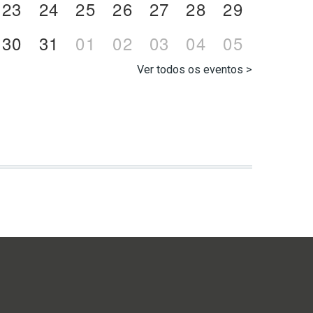
23
24
25
26
27
28
29
30
31
01
02
03
04
05
Ver todos os eventos >