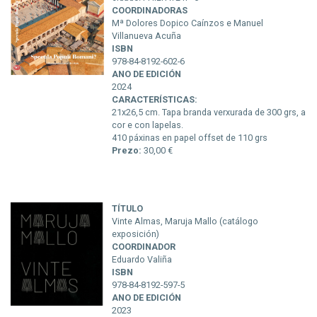
COORDINADORAS
Mª Dolores Dopico Caínzos e Manuel
Villanueva Acuña
ISBN
978-84-8192-602-6
ANO DE EDICIÓN
2024
CARACTERÍSTICAS:
21x26,5 cm. Tapa branda verxurada de 300 grs, a
cor e con lapelas.
410 páxinas en papel offset de 110 grs
Prezo:
30,00 €
TÍTULO
Vinte Almas, Maruja Mallo (catálogo
exposición)
COORDINADOR
Eduardo Valiña
ISBN
978-84-8192-597-5
ANO DE EDICIÓN
2023