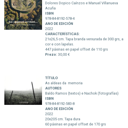
Dolores Dopico Caínzos e Manuel Villanueva
Acuña
ISBN
978-84-8192-578-4
ANO DE EDICIÓN
2022
CARACTERÍSTICAS:
21x26,5 cm. Tapa branda verxurada de 300 grs, a
cor e con lapelas.
447 páxinas en papel offset de 110 grs
Prezo:
30,00 €
TÍTULO
As aldeas da memoria
AUTORES
Baldo Ramos (textos) e Nachok (fotografías)
ISBN
978-84-8192-583-8
ANO DE EDICIÓN
2022
20x205 cm. Tapa dura
60 páxinas en papel offset de 170 grs