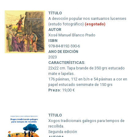
TÍTULO
A devoción popular nos santuarios lucenses
(estudo fotográfico)
(esgotado)
AUTOR
Xosé Manuel Blanco Prado
ISBN
978-84-8192-590-6
ANO DE EDICIÓN
2023
CARACTERÍSTICAS:
22x22 cm. Tapa brande de 350 grs estucado
mate e lapelas.
176 páxinas, 112 en b/n e 54 páxinas a cor en
papel estucado semimate de 150 grs
Prezo:
19,00 €
TÍTULO
Xogos tradicionais galegos para tempos de
recollida.
Segunda edición