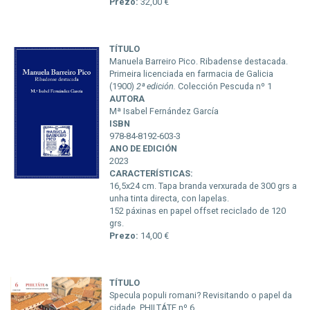
Prezo:
32,00 €
TÍTULO
Manuela Barreiro Pico. Ribadense destacada.
Primeira licenciada en farmacia de Galicia
(1900)
2ª edición.
Colección Pescuda nº 1
AUTORA
Mª Isabel Fernández García
ISBN
978-84-8192-603-3
ANO DE EDICIÓN
2023
CARACTERÍSTICAS:
16,5x24 cm. Tapa branda verxurada de 300 grs a
unha tinta directa, con lapelas.
152 páxinas en papel offset reciclado de 120
grs.
Prezo:
14,00 €
TÍTULO
Specula populi romani? Revisitando o papel da
cidade. PHILTÁTE nº 6