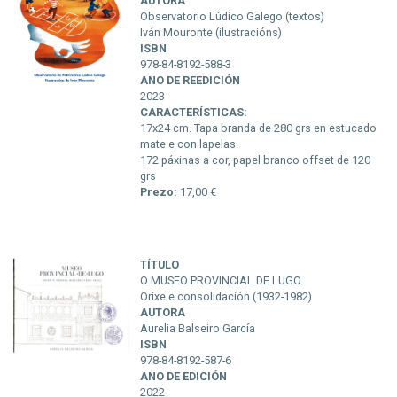
AUTORA
Observatorio Lúdico Galego (textos)
Iván Mouronte (ilustracións)
ISBN
978-84-8192-588-3
ANO DE REEDICIÓN
2023
CARACTERÍSTICAS:
17x24 cm. Tapa branda de 280 grs en estucado
mate e con lapelas.
172 páxinas a cor, papel branco offset de 120
grs
Prezo:
17,00 €
TÍTULO
O MUSEO PROVINCIAL DE LUGO.
Orixe e consolidación (1932-1982)
AUTORA
Aurelia Balseiro García
ISBN
978-84-8192-587-6
ANO DE EDICIÓN
2022