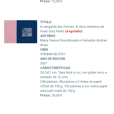
Prezo:
12,00 €
TÍTULO
A vangarda das formas. A obra cerámica de
Isaac Díaz Pardo
(esgotado)
AUTORAS
María Teresa Pena Moreda e Fernando Arribas
Arias
ISBN
978-848192-579-1
ANO DE EDICIÓN
2021
CARACTERÍSTICAS:
29,7x21 cm. Tapa dura a cor, con golpe seco e
enteado de 12 cms.
240 páxinas, 48 páxinas a 2 tintas en papel
offset de 150 g; 192 páxinas a cor sobre papel
estucado mate de 150 g
Prezo:
26,00 €