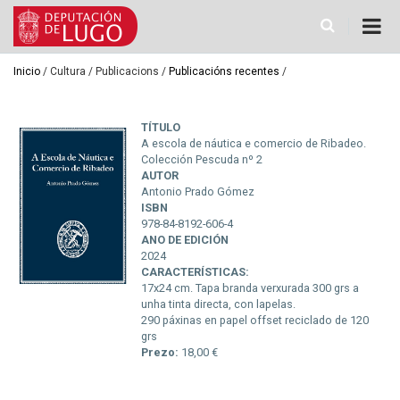
Ir
o
contido
principal
Miga
Inicio
Cultura
Publicacions
Publicacións recentes
de
pan
TÍTULO
A escola de náutica e comercio de Ribadeo.
Colección Pescuda nº 2
AUTOR
Antonio Prado Gómez
ISBN
978-84-8192-606-4
ANO DE EDICIÓN
2024
CARACTERÍSTICAS:
17x24 cm. Tapa branda verxurada 300 grs a
unha tinta directa, con lapelas.
290 páxinas en papel offset reciclado de 120
grs
Prezo:
18,00 €