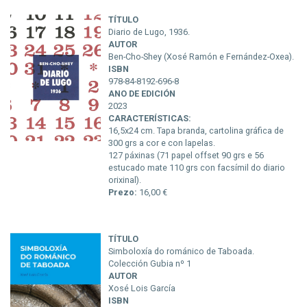
TÍTULO
Diario de Lugo, 1936.
AUTOR
Ben-Cho-Shey (Xosé Ramón e Fernández-Oxea).
ISBN
978-84-8192-696-8
ANO DE EDICIÓN
2023
CARACTERÍSTICAS:
16,5x24 cm. Tapa branda, cartolina gráfica de
300 grs a cor e con lapelas.
127 páxinas (71 papel offset 90 grs e 56
estucado mate 110 grs con facsímil do diario
orixinal).
Prezo:
16,00 €
TÍTULO
Simboloxía do románico de Taboada.
Colección Gubia nº 1
AUTOR
Xosé Lois García
ISBN