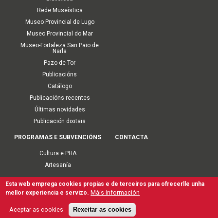
Rede Museística
Museo Provincial de Lugo
Museo Provincial do Mar
Museo-Fortaleza San Paio de
Narla
Pazo de Tor
Publicacións
Catálogo
Publicacións recentes
Últimas novidades
Publicación dixitais
PROGRAMAS E SUBVENCIÓNS
CONTACTA
Cultura e PHA
Artesanía
Esta web emprega cookies propias e de terceiros para ofrecerlle unha
Second
Accesibilidade
Aviso Legal
Termos de Uso
Mapa Web
Máis información
mellor experiencia e servizo.
Protección de Datos Persoais e Seguridade da Información
navigation
Gal
Esp
Aceptar as cookies
Rexeitar as cookies