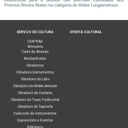
Audiovisual para a difusión das películas candidatas aos
Premios Mestre Mateo na categoría de Mellor Longametraxe.
Menú
SERVIZO DE CULTURA
OFERTA CULTURAL
principal
CENTRAD
(Cultura)
Artesanía
Carta de Artesán
ArteSanfroilan
Obradoiros
Obradoiro Instrumentos
Obradoiro do Libro
Obradoiro do Moble Artesán
Obradoiro de Cestaría
Obradoiro do Traxe Tradicional
Obradoiro de Tapicería
Colección de instrumentos
Exposicións e Eventos
Biblioteca