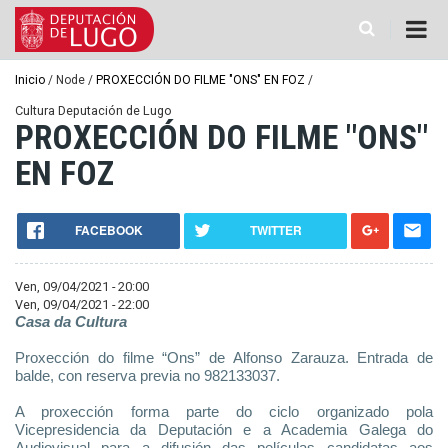
Ir
o
contido
principal
Miga
Inicio
Node
PROXECCIÓN DO FILME "ONS" EN FOZ
de
Cultura Deputación de Lugo
PROXECCIÓN DO FILME "ONS"
pan
EN FOZ
FACEBOOK
TWITTER
Ven, 09/04/2021 - 20:00
Ven, 09/04/2021 - 22:00
Casa da Cultura
Proxección do filme “Ons” de Alfonso Zarauza. Entrada de
balde, con reserva previa no 982133037.
A proxección forma parte do ciclo organizado pola
Vicepresidencia da Deputación e a Academia Galega do