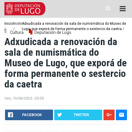
Ir
o
contido
principal
Miga
Inicio
Node
Adxudicada a renovación da sala de numismática do Museo de
Lugo, que exporá de forma permanente o sestercio da caetra
de
Cultura
Deputación de Lugo
Adxudicada a renovación da
pan
sala de numismática do
Museo de Lugo, que exporá de
forma permanente o sestercio
da caetra
Ven, 13/06/2025 - 20:05
FACEBOOK
TWITTER