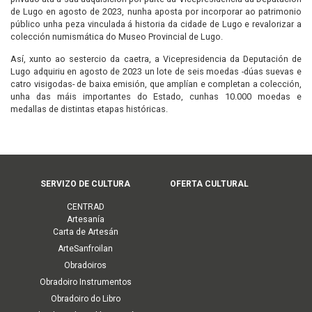
de Lugo en agosto de 2023, nunha aposta por incorporar ao patrimonio
público unha peza vinculada á historia da cidade de Lugo e revalorizar a
colección numismática do Museo Provincial de Lugo.
Así, xunto ao sestercio da caetra, a Vicepresidencia da Deputación de
Lugo adquiriu en agosto de 2023 un lote de seis moedas -dúas suevas e
catro visigodas- de baixa emisión, que amplían e completan a colección,
unha das máis importantes do Estado, cunhas 10.000 moedas e
medallas de distintas etapas históricas.
Menú
SERVIZO DE CULTURA
OFERTA CULTURAL
principal
CENTRAD
(Cultura)
Artesanía
Carta de Artesán
ArteSanfroilan
Obradoiros
Obradoiro Instrumentos
Obradoiro do Libro