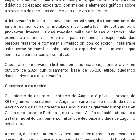
didáctico do espazo expositivo, con imaxes e elementos gráficos sobre
a relevancia das moedas desde o punto de vista histórico.
A intervención incluirá a renovación das
vitrinas, da iluminación e da
sinalética
así como a instalación de
pantallas interactivas
para
proxectar imaxes 3D das moedas máis senlleiras
e ofrecer unha
experiencia inmersiva. Ademais, para enriquecer a experiencia das
persoas visitante e fomentar a interacción coa colección, instalarase
unha
estación táctil
e unha máquina expendedora de moedas, que
permitirá crear réplicas personalizadas.
O contrato de renovación licitouse en dúas ocasións, a primeira vez, en
outubro de 2024 cun orzamento base de 75.000 euros, quedando
daquela deserta a adxudicación.
O sestercio da caetra
O sestercio da caetra ou sestercio de Augusto é peza de bronce, de
38.07 gramos, coa cabeza de Augusto no anverso, e o escudo da caetra
-escudo dos galacios presente nas esculturas de guerreiros atopadas en
Galiza e no norte de Portugal- , no reverso. A súa cuñación atribúese a
un taller móbil do campamento militar que deu orixe á cidade de Lugo, no
século I a.C..
A moeda, declarada BIC en 2022, permanecía en mans dun coleccionista
privado ata a súa adquisición por parte da Vicepresidencia da Deputación