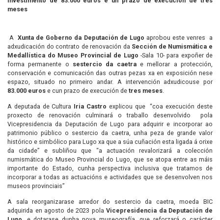
investimento de 83.000 euros e un prazo de execución de tres
meses
A
Xunta de Goberno da Deputación de Lugo
aprobou este venres a
adxudicación do contrato de renovación da
Sección de Numismática e
Medallística do Museo Provincial de Lugo
-Sala 10- para expoñer de
forma permanente o
sestercio da caetra
e mellorar a protección,
conservación e comunicación das outras pezas xa en exposición nese
espazo, situado no primeiro andar. A intervención adxudicouse por
83.000 euros
e cun prazo de execución de
tres meses
.
A deputada de Cultura
Iria Castro
explicou que “coa execución deste
proxecto de renovación culminará o traballo desenvolvido pola
Vicepresidencia da Deputación de Lugo para adquirir e incorporar ao
patrimonio público o sestercio da caetra, unha peza de grande valor
histórico e simbólico para Lugo xa que a súa cuñación esta ligada á orixe
da cidade” e subliñou que “a actuación revalorizará a colección
numismática do Museo Provincial do Lugo, que se atopa entre as máis
importante do Estado, cunha perspectiva inclusiva que tratamos de
incorporar a todas as actuacións e actividades que se desenvolven nos
museos provinciais”
A sala reorganizarase arredor do sestercio da caetra, moeda BIC
adquirida en agosto de 2023 pola
Vicepresidencia da Deputación de
Lugo
, e dotarase dunha nova museografía, que reforzará o carácter