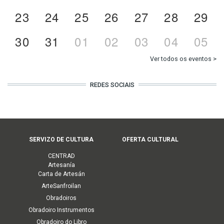
23
24
25
26
27
28
29
30
31
01
02
03
04
05
Ver todos os eventos >
REDES SOCIAIS
Menú
SERVIZO DE CULTURA
OFERTA CULTURAL
principal
CENTRAD
(Cultura)
Artesanía
Carta de Artesán
ArteSanfroilan
Obradoiros
Obradoiro Instrumentos
Obradoiro do Libro