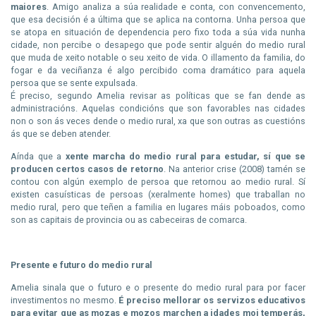
maiores
. Amigo analiza a súa realidade e conta, con convencemento,
que esa decisión é a última que se aplica na contorna. Unha persoa que
se atopa en situación de dependencia pero fixo toda a súa vida nunha
cidade, non percibe o desapego que pode sentir alguén do medio rural
que muda de xeito notable o seu xeito de vida. O illamento da familia, do
fogar e da veciñanza é algo percibido coma dramático para aquela
persoa que se sente expulsada.
É preciso, segundo Amelia revisar as políticas que se fan dende as
administracións. Aquelas condicións que son favorables nas cidades
non o son ás veces dende o medio rural, xa que son outras as cuestións
ás que se deben atender.
Aínda que a
xente marcha do medio rural para estudar, sí que se
producen certos casos de retorno
. Na anterior crise (2008) tamén se
contou con algún exemplo de persoa que retornou ao medio rural. Sí
existen casuísticas de persoas (xeralmente homes) que traballan no
medio rural, pero que teñen a familia en lugares máis poboados, como
son as capitais de provincia ou as cabeceiras de comarca.
Presente e futuro do medio rural
Amelia sinala que o futuro e o presente do medio rural para por facer
investimentos no mesmo.
É preciso mellorar os servizos educativos
para evitar que as mozas e mozos marchen a idades moi temperás,