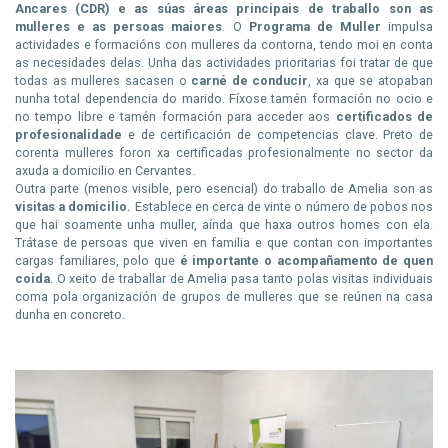
Ancares (CDR)
e as súas áreas principais de traballo son as
mulleres e as persoas maiores
. O
Programa de Muller
impulsa
actividades e formacións con mulleres da contorna, tendo moi en conta
as necesidades delas. Unha das actividades prioritarias foi tratar de que
todas as mulleres sacasen o
carné de conducir
, xa que se atopaban
nunha total dependencia do marido. Fíxose tamén formación no ocio e
no tempo libre e tamén formación para acceder aos
certificados de
profesionalidade
e de certificación de competencias clave. Preto de
corenta mulleres foron xa certificadas profesionalmente no sector da
axuda a domicilio en Cervantes.
Outra parte (menos visible, pero esencial) do traballo de Amelia son as
visitas a domicilio.
Establece en cerca de vinte o número de pobos nos
que hai soamente unha muller, aínda que haxa outros homes con ela.
Trátase de persoas que viven en familia e que contan con importantes
cargas familiares, polo que
é importante o acompañamento de quen
coida
. O xeito de traballar de Amelia pasa tanto polas visitas individuais
coma pola organización de grupos de mulleres que se reúnen na casa
dunha en concreto.