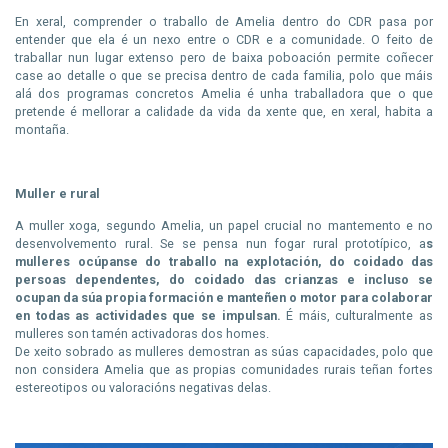
En xeral, comprender o traballo de Amelia dentro do CDR pasa por
entender que ela é un nexo entre o CDR e a comunidade. O feito de
traballar nun lugar extenso pero de baixa poboación permite coñecer
case ao detalle o que se precisa dentro de cada familia, polo que máis
alá dos programas concretos Amelia é unha traballadora que o que
pretende é mellorar a calidade da vida da xente que, en xeral, habita a
montaña.
Muller e rural
A muller xoga, segundo Amelia, un papel crucial no mantemento e no
desenvolvemento rural. Se se pensa nun fogar rural prototípico, a
s
mulleres ocúpanse do traballo na explotación, do coidado das
persoas dependentes, do coidado das crianzas e incluso se
ocupan da súa propia formación e manteñen o motor para colaborar
en todas as actividades que se impulsan.
É máis, culturalmente as
mulleres son tamén activadoras dos homes.
De xeito sobrado as mulleres demostran as súas capacidades, polo que
non considera Amelia que as propias comunidades rurais teñan fortes
estereotipos ou valoracións negativas delas.