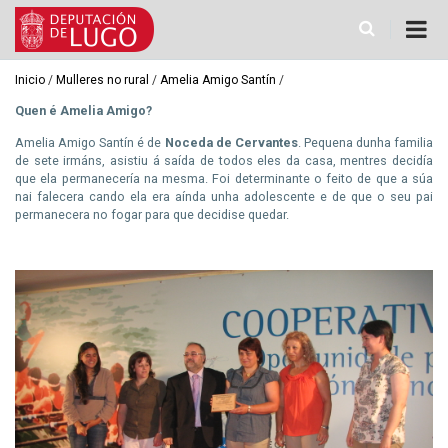
Ir
o
contido
principal
Miga
Inicio
Mulleres no rural
Amelia Amigo Santín
de
Quen é Amelia Amigo?
pan
Amelia Amigo Santín é de
Noceda de Cervantes
. Pequena dunha familia
de sete irmáns, asistiu á saída de todos eles da casa, mentres decidía
que ela permanecería na mesma. Foi determinante o feito de que a súa
nai falecera cando ela era aínda unha adolescente e de que o seu pai
permanecera no fogar para que decidise quedar.