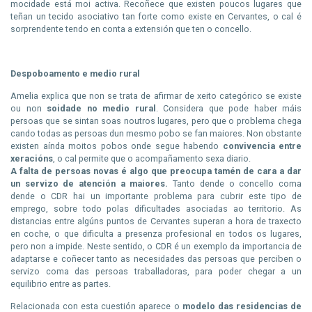
mocidade está moi activa. Recoñece que existen poucos lugares que
teñan un tecido asociativo tan forte como existe en Cervantes, o cal é
sorprendente tendo en conta a extensión que ten o concello.
Despoboamento e medio rural
Amelia explica que non se trata de afirmar de xeito categórico se existe
ou non
soidade no medio rural
. Considera que pode haber máis
persoas que se sintan soas noutros lugares, pero que o problema chega
cando todas as persoas dun mesmo pobo se fan maiores. Non obstante
existen aínda moitos pobos onde segue habendo
convivencia entre
xeracións
, o cal permite que o acompañamento sexa diario.
A falta de persoas novas é algo que preocupa tamén de cara a dar
un servizo de atención a maiores.
Tanto dende o concello coma
dende o CDR hai un importante problema para cubrir este tipo de
emprego, sobre todo polas dificultades asociadas ao territorio. As
distancias entre algúns puntos de Cervantes superan a hora de traxecto
en coche, o que dificulta a presenza profesional en todos os lugares,
pero non a impide. Neste sentido, o CDR é un exemplo da importancia de
adaptarse e coñecer tanto as necesidades das persoas que perciben o
servizo coma das persoas traballadoras, para poder chegar a un
equilibrio entre as partes.
Relacionada con esta cuestión aparece o
modelo das residencias de